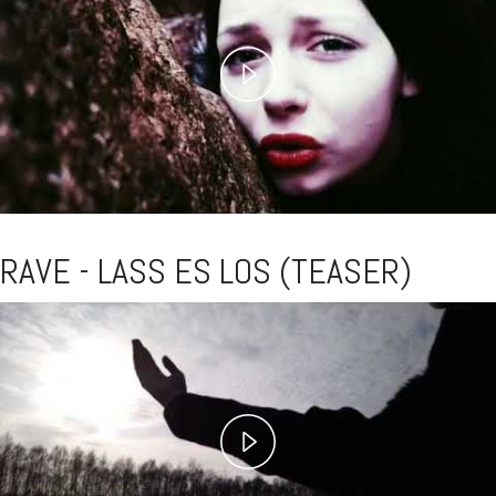
Play
Video
RAVE - LASS ES LOS (TEASER)
Play
Video